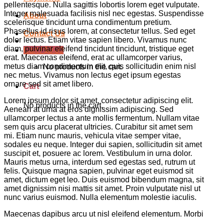
pellentesque. Nulla sagittis lobortis lorem eget vulputate.
Integer malesuada facilisis nisl nec egestas. Suspendisse
About
scelerisque tincidunt urna condimentum pretium.
Phasellus id risus lorem, at consectetur tellus. Sed eget
Contact Us
dolor lectus. Etiam vitae sapien libero. Vivamus nunc
diam, pulvinar eleifend tincidunt tincidunt, tristique eget
Cart /
$
0.00
erat. Maecenas eleifend, erat ac ullamcorper varius,
metus diam condimentum elit, quis sollicitudin enim nisl
No products in the cart.
nec metus. Vivamus non lectus eget ipsum egestas
ornare sed sit amet libero.
Cart
Lorem ipsum dolor sit amet, consectetur adipiscing elit.
No products in the cart.
Aenean at urna at eros dignissim adipiscing. Sed
ullamcorper lectus a ante mollis fermentum. Nullam vitae
sem quis arcu placerat ultricies. Curabitur sit amet sem
mi. Etiam nunc mauris, vehicula vitae semper vitae,
sodales eu neque. Integer dui sapien, sollicitudin sit amet
suscipit et, posuere ac lorem. Vestibulum in urna dolor.
Mauris metus urna, interdum sed egestas sed, rutrum ut
felis. Quisque magna sapien, pulvinar eget euismod sit
amet, dictum eget leo. Duis euismod bibendum magna, sit
amet dignissim nisi mattis sit amet. Proin vulputate nisl ut
nunc varius euismod. Nulla elementum molestie iaculis.
Maecenas dapibus arcu ut nisl eleifend elementum. Morbi