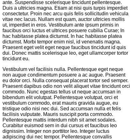
ante. Suspendisse scelerisque tincidunt pellentesque.
Duis a ultricies magna. Etiam at nisi quis turpis imperdiet
consectetur. Proin nec arcu quis felis sollicitudin vehicula
vitae nec lacus. Nullam est quam, auctor ultricies mollis
ut, imperdiet in eros. Vestibulum ante ipsum primis in
faucibus orci luctus et ultrices posuere cubilia Curae; In
hac habitasse platea dictumst. In hac habitasse platea
dictumst. Morbi tempor enim nisl, id venenatis magna.
Praesent eget velit eget neque faucibus tincidunt id quis
dui. Donec mattis scelerisque leo, eget ullamcorper tortor
tincidunt eu.
Vestibulum vel facilisis nulla. Pellentesque eget neque
non augue condimentum posuere a ac augue. Praesent
eu dolor orci. Nulla consequat placerat tortor sed semper.
Praesent dapibus odio non velit aliquet vitae tincidunt orci
commodo. Nunc egestas tellus ut neque accumsan in
bibendum elit volutpat. Pellentesque volutpat, orci et
vestibulum commodo, erat mauris gravida augue, eu
tristique odio nisi nec dui. Sed accumsan nulla et felis
facilisis vulputate. Mauris suscipit porta commodo.
Pellentesque mattis interdum nibh sit amet sodales.
Curabitur euismod sem in dui cursus et faucibus leo
dignissim. Integer non porttitor leo. Integer luctus
adipiscing dui nec tempor. Pellentesque convallis