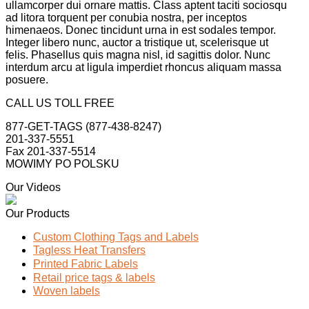
ullamcorper dui ornare mattis. Class aptent taciti sociosqu
ad litora torquent per conubia nostra, per inceptos
himenaeos. Donec tincidunt urna in est sodales tempor.
Integer libero nunc, auctor a tristique ut, scelerisque ut
felis. Phasellus quis magna nisl, id sagittis dolor. Nunc
interdum arcu at ligula imperdiet rhoncus aliquam massa
posuere.
CALL US TOLL FREE
877-GET-TAGS (877-438-8247)
201-337-5551
Fax 201-337-5514
MOWIMY PO POLSKU
Our Videos
Our Products
Custom Clothing Tags and Labels
Tagless Heat Transfers
Printed Fabric Labels
Retail price tags & labels
Woven labels