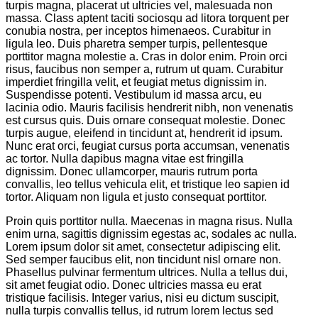
turpis magna, placerat ut ultricies vel, malesuada non
massa. Class aptent taciti sociosqu ad litora torquent per
conubia nostra, per inceptos himenaeos. Curabitur in
ligula leo. Duis pharetra semper turpis, pellentesque
porttitor magna molestie a. Cras in dolor enim. Proin orci
risus, faucibus non semper a, rutrum ut quam. Curabitur
imperdiet fringilla velit, et feugiat metus dignissim in.
Suspendisse potenti. Vestibulum id massa arcu, eu
lacinia odio. Mauris facilisis hendrerit nibh, non venenatis
est cursus quis. Duis ornare consequat molestie. Donec
turpis augue, eleifend in tincidunt at, hendrerit id ipsum.
Nunc erat orci, feugiat cursus porta accumsan, venenatis
ac tortor. Nulla dapibus magna vitae est fringilla
dignissim. Donec ullamcorper, mauris rutrum porta
convallis, leo tellus vehicula elit, et tristique leo sapien id
tortor. Aliquam non ligula et justo consequat porttitor.
Proin quis porttitor nulla. Maecenas in magna risus. Nulla
enim urna, sagittis dignissim egestas ac, sodales ac nulla.
Lorem ipsum dolor sit amet, consectetur adipiscing elit.
Sed semper faucibus elit, non tincidunt nisl ornare non.
Phasellus pulvinar fermentum ultrices. Nulla a tellus dui,
sit amet feugiat odio. Donec ultricies massa eu erat
tristique facilisis. Integer varius, nisi eu dictum suscipit,
nulla turpis convallis tellus, id rutrum lorem lectus sed